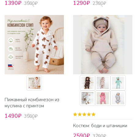
1390₽
1290₽
3500₽
2300₽
Пижамный комбинезон из
муслина с принтом
1490₽
3500₽
Костюм: боди и штанишки
2590₽
3200₽