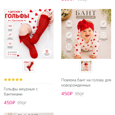
Повязка бант на голову для
новорожденных
Гольфы ажурные с
450₽
900₽
бантиками
450₽
900₽