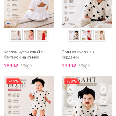
Костюм муслиновый с
Боди из муслина в
бантиком на спинке
сердечки
1890₽
1390₽
3500₽
3500₽
-44%
-50%