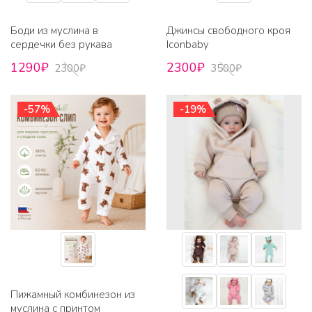
Боди из муслина в
Джинсы свободного кроя
сердечки без рукава
Iconbaby
1290₽
2300₽
2300₽
3500₽
-57%
-19%
Пижамный комбинезон из
муслина с принтом