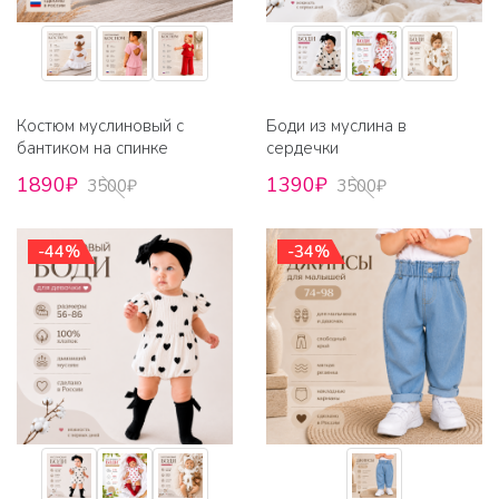
Костюм муслиновый с
Боди из муслина в
бантиком на спинке
сердечки
1890₽
1390₽
3500₽
3500₽
-44%
-34%